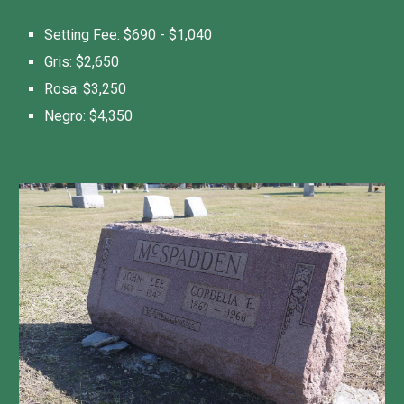
Setting Fee: $
690 - $1,040
Gris: $
2,650
Ros
a
: $
3,250
Negro
: $
4,350