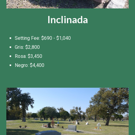
Inclinada
Setting Fee: $
690 - $1,040
Gris: $
2,800
Ros
a
: $
3,450
Negro
: $
4,400